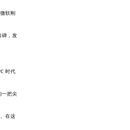
。微软刚
和口碑，发
C 时代
的一把尖
家。在这