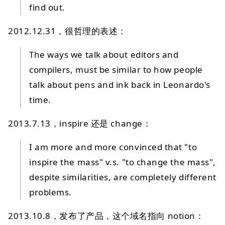
find out.
2012.12.31，很哲理的表述：
The ways we talk about editors and
compilers, must be similar to how people
talk about pens and ink back in Leonardo's
time.
2013.7.13，inspire 还是 change：
I am more and more convinced that "to
inspire the mass" v.s. "to change the mass",
despite similarities, are completely different
problems.
2013.10.8，发布了产品，这个域名指向 notion：