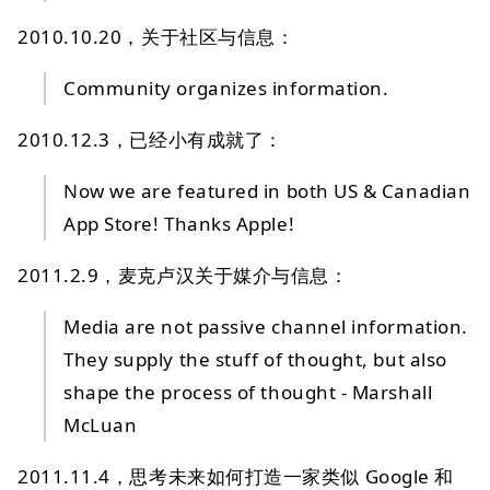
2010.10.20，关于社区与信息：
Community organizes information.
2010.12.3，已经小有成就了：
Now we are featured in both US & Canadian
App Store! Thanks Apple!
2011.2.9，麦克卢汉关于媒介与信息：
Media are not passive channel information.
They supply the stuff of thought, but also
shape the process of thought - Marshall
McLuan
2011.11.4，思考未来如何打造一家类似 Google 和