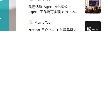
吴恩达谈 Agent 4个模式：
Agent 工作流可实现 GPT-3.5
>GPT-4
Memo Team
Notion 用户突破 1 亿最早融资
PPT 曝光，AI 软件是新的硬件
Memo Team
a16z 将语音 AI 作为一个独立投
资主题，行业图谱展示投资机会
Memo Team
难，但金
为什么投资 Wiz，来自核心投资
业务。因
人关于 Wiz 的全方位观点
上万名员
这些资金