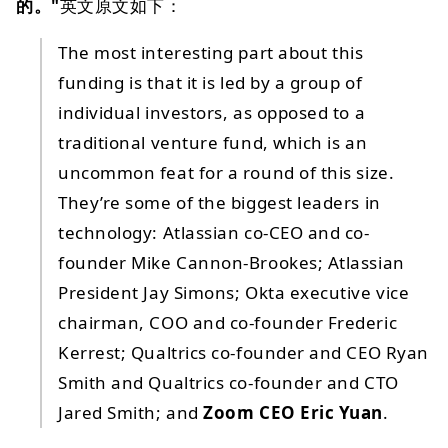
的。"
英文原文如下：
The most interesting part about this
funding is that it is led by a group of
individual investors, as opposed to a
traditional venture fund, which is an
uncommon feat for a round of this size.
They’re some of the biggest leaders in
technology: Atlassian co-CEO and co-
founder Mike Cannon-Brookes; Atlassian
President Jay Simons; Okta executive vice
chairman, COO and co-founder Frederic
Kerrest; Qualtrics co-founder and CEO Ryan
Smith and Qualtrics co-founder and CTO
Jared Smith; and
Zoom CEO Eric Yuan
.