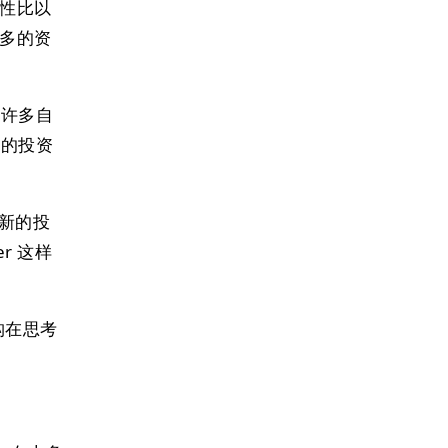
女性比以
更多的资
、许多自
化的投资
较新的投
er 这样
机构在思考