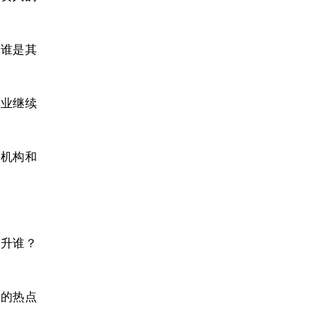
定谁是其
企业继续
资机构和
晋升谁？
略的热点