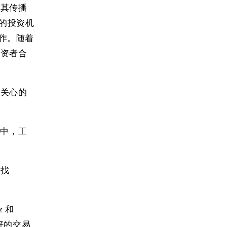
，其传播
立的投资机
的动作。随着
投资者合
人关心的
构中，工
寻找
z 和
好的交易