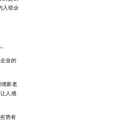
 的入驻企
色。
伙企业的
么围绕新老
式让人感
和劣势有