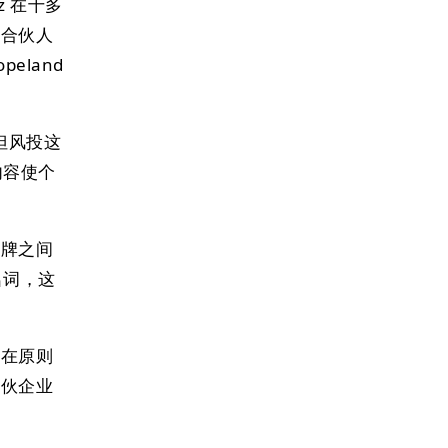
 在十多
个合伙人
eland
容，但风投这
内容使个
品牌之间
名词，这
些在原则
合伙企业