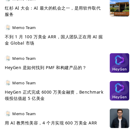
这家公司就是浏览器
Opera
，其总部位于挪威的奥斯
红杉 AI 大会：AI 最大的机会之一，是用软件取代
陆，2016 年的时候，昆仑万维全资子公司香港万维联
服务
手奇虎香港组成的中资财团，以 5.75 亿美元的价格收
购了 Opera 的核心业务。
Memo Team
不到 1 月 100 万美金 ARR，国人团队正在用 AI 掘
2020 年，昆仑万维子公司香港万维继续用现金支付的
金 Global 市场
方式，以 8.22 美元/ADS 再次购买 Opera 8.47% 的
Memo Team
股权，至此Opera 正式成为其控股子公司。
HeyGen 是如何找到 PMF 和构建产品的？
Memo Team
HeyGen 正式完成 6000 万美金融资，Benchmark
领投估值超 5 亿美金
Memo Team
用 AI 教男性美容，4 个月实现 600 万美金 ARR