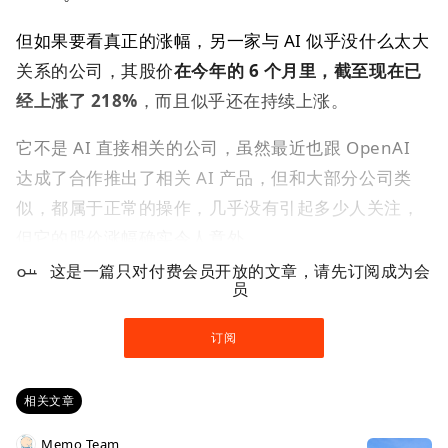
但如果要看真正的涨幅，另一家与 AI 似乎没什么太大
关系的公司，其股价
在今年的 6 个月里，截至现在已
经上涨了 218%
，而且似乎还在持续上涨。
它不是 AI 直接相关的公司，虽然最近也跟 OpenAI
达成了合作推出了相关 AI 产品，但和大部分公司类
似，都属于正常的操作，几乎没有引起多少人关注，
但它的股价涨幅确实令人意外。
这是一篇只对付费会员开放的文章，请先订阅成为会
虽然公司的热度不高，但我相信很多人应该都知道或
员
者用过其产品，而且严格来说它现在也是一家中国公
订阅
司，因为其控股股东现在都是中国人和中国公司，我
看了一下最近的财报和产品进展，有一些亮点但这个
相关文章
涨幅还是让我感觉有点意外。
Memo Team