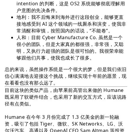
intention 的判断，这是 OS2 系统能够彻底理解⽤
户意图的先决条件。
地利：我不后悔来到海外进⾏这段创业，能够更直
接地感受到 AI 这个领域的⼀线厮杀和演变，使我⾮
常清醒和审慎，按照国内的话说，“不能卷”。
⼈和：⽬前 Cyber Manufacture Co. 虽然是⼀个
很⼩的团队，但是⼤家真的都很强，⾮常强，⼜聪
明，⼜执⾏⼒超强的团队是很可怕的。我很荣幸能
够跟他们共事，使我也成⻓了很多。
总的来说，虽然操作系统是⼀个很⼤的梦，但是我们依旧
信⼼满满地去迎接这个挑战，继续实现⼗年前的愿景，现
在看看也没有那么远了。
目前这块的类似产品，由苹果前高管出来做的 Humane
既采用了软硬件结合，也采用了新的交互方式，应该说路
径有点类似。
Humane 在今年 3 月份完成了 1.3 亿美金的新一轮融
资，吸引了包括 Tiger、微软、SK Networks、LG、沃
尔沃汽车、高通以及 OpenAI CEO Sam Altman 等投资