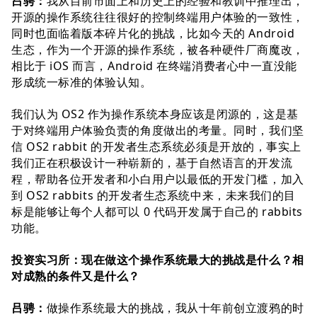
吕骋：
我从⽬前市⾯上和历史上的经验和教训中推理出，
开源的操作系统往往很好的控制终端⽤户体验的⼀致性，
同时也⾯临着版本碎⽚化的挑战，⽐如今天的 Android
⽣态，作为⼀个开源的操作系统，被各种硬件⼚商魔改，
相⽐于 iOS ⽽⾔，Android 在终端消费者⼼中⼀直没能
形成统⼀标准的体验认知。
我们认为 OS2 作为操作系统本⾝应该是闭源的，这是基
于对终端⽤户体验负责的⾓度做出的考量。同时，我们坚
信 OS2 rabbit 的开发者⽣态系统必须是开放的，事实上
我们正在积极设计⼀种崭新的，基于⾃然语⾔的开发流
程，帮助各位开发者和⼩⽩⽤户以最低的开发门槛，加⼊
到 OS2 rabbits 的开发者⽣态系统中来，未来我们的⽬
标是能够让每个⼈都可以 0 代码开发属于⾃⼰的 rabbits
功能。
投资实习所：现在做这个操作系统最⼤的挑战是什么？相
对成熟的条件⼜是什么？
吕骋：
做操作系统最⼤的挑战，我从⼗年前创⽴渡鸦的时