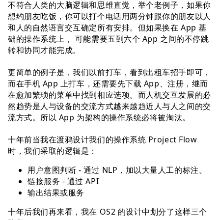
不符合⼈类的⼤脑逻辑和思维直觉，举个⽼例⼦，如果你
想约朋友吃饭，你可以打个电话⽤两分钟跟你的朋友以⼈
和⼈的⾃然语⾔交互确定所有安排。但如果换在 App 基
础的操作系统上， 可能需要五到六个 App 之间的不停跳
转和协同才能完成。
更简单的例⼦是，我们以前打⻋，看到出租⻋招⼿即可，
⽽在⼿机 App 上打⻋，还需要先下载 App、注册，继⽽
在愈加繁琐的菜单中找到相应选项。⽽⼈机交互发展的必
然趋势是⼈与设备的交流⽅式越来越趋近⼈与⼈之间的交
流方式。所以 App 为架构的操作系统必将被淘汰。
⼗年前当我在渡鸦设计我们的操作系统 Project Flow
时，我们采取的逻辑是：
⽤户意图判断 - 通过 NLP，加以⼤量⼈⼯的标注。
链接服务 - 通过 API
输出结果或服务
⼗年后我们再来看，我在 OS2 的设计中划分了这样三个