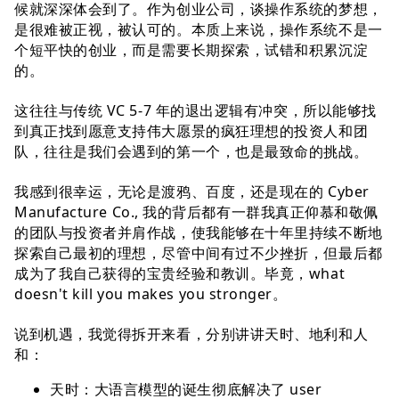
候就深深体会到了。作为创业公司，谈操作系统的梦想，
是很难被正视，被认可的。本质上来说，操作系统不是⼀
个短平快的创业，⽽是需要⻓期探索，试错和积累沉淀
的。
这往往与传统 VC 5-7 年的退出逻辑有冲突，所以能够找
到真正找到愿意⽀持伟⼤愿景的疯狂理想的投资⼈和团
队，往往是我们会遇到的第⼀个，也是最致命的挑战。
我感到很幸运，⽆论是渡鸦、百度，还是现在的 Cyber
Manufacture Co., 我的背后都有⼀群我真正仰慕和敬佩
的团队与投资者并肩作战，使我能够在⼗年⾥持续不断地
探索⾃⼰最初的理想，尽管中间有过不少挫折，但最后都
成为了我⾃⼰获得的宝贵经验和教训。毕竟，what
doesn't kill you makes you stronger。
说到机遇，我觉得拆开来看，分别讲讲天时、地利和⼈
和：
天时：⼤语⾔模型的诞⽣彻底解决了 user