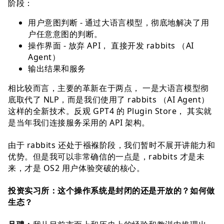
阶段：
⽤户意图判断 - 通过⼤语⾔模型，彻底地解决了⽤
户任意意图的判断。
操作界⾯ - 放弃 API， 直接开发 rabbits （AI
Agent）
输出结果和服务
相⽐较⽽⾔，主要的⾰新在于两点， ⼀是⼤语⾔模型彻
底取代了 NLP，⽽是我们使⽤了 rabbits （AI Agent）
这样的全新技术。反观 GPT4 的 Plugin Store， 其实就
是当年我们连接服务采⽤的 API 架构。
由于 rabbits 还处于襁褓阶段，我们暂时不展开讲能⼒和
优势。但是我可以⾮常确信的⼀点是，rabbits 才是未
来，才是 OS2 ⽤户体验突破的核⼼。
投资实习所：这个操作系统是封闭的还是开放的？如何做
⽣态？