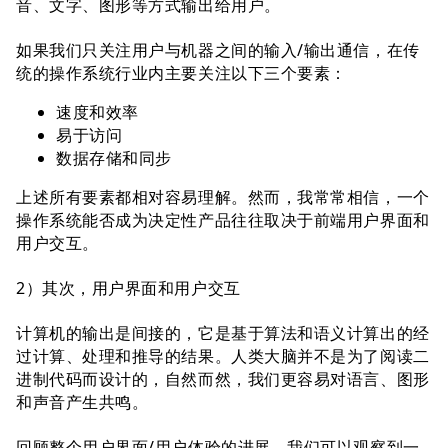
⾳、⽂字、图形等⽅式输出给⽤户。
如果我们只关注⽤户与机器之间的输⼊/输出通信，在传
统的操作系统⾏业内主要关注以下三个要素：
速度和效率
易于访问
数据存储和同步
上述所有要素都相对容易理解。然⽽，我常常相信，⼀个
操作系统能否成为决定性产品往往取决于前端⽤户界⾯和
⽤户交互。
2）其次，⽤户界⾯和⽤户交互
计算机的输出是间接的，它是基于算法和语义计算出的经
过计算、处理和推导的结果。⼈类⼤脑并不是为了阅读⼆
进制代码⽽设计的，⾃然⽽然，我们更容易对语⾔、图形
和声⾳产⽣共鸣。
回顾整个⽤户界⾯/⽤户体验的进展，我们可以观察到⼀