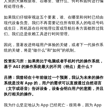
⼈类的⼤脑根据谁、在哪⾥、做什么、何时和如何进⾏编
程处理任务。
如果我们仔细审视这五个要素，谁、在哪⾥和何时已经由
现代设备负责。我们不再需要记住所有联系⼈的电话号码
或⽣⽇，⽽机器在任何地理位置或导航任务⽅⾯都胜过我
们。我们总是依赖⼯具进⾏时间管理。
因此，显著改进终端⽤户体验的关键，或者下⼀代操作系
统的关键，将是“做什么”和“如何”的机制。
投资实习所：如果类⽐于电脑或者⼿机时代的操作系统，
基于 AGI 的操作系统最⼤的不同（特点）是什么？
吕骋：我曾经在⼗年前做过⼀个预测，我认为未来的操作
系统是没有 App 的，⽤户的需求可以直接通过⾃然语⾔
（⽂字或语⾳）告诉设备，设备会明⽩⽤户的意图，并且
执⾏相关的操作。
我为什么坚定地认为 App 已经死亡 - 很简单，因为 App