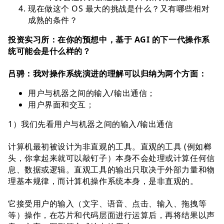
现在做这个 OS 最大的挑战是什么？又有哪些相对
成熟的条件？
投资实习所：在你的预想中，基于 AGI 的下一代操作系
统可能会是什么样的？
吕骋：我对操作系统演进的理解可以归纳为两个⽅⾯：
⽤户与机器之间的输⼊/输出通信；
⽤户界⾯和交互；
1）我们先看⽤户与机器之间的输⼊/输出通信
计算机最初被设计为⾮直观的⼯具。直观的⼯具 (例如榔
头，你拿起来就可以敲钉⼦）本⾝不会处理或计算任何信
息、数据或逻辑。直观⼯具的输出只取决于外部⼒量和物
理基本规律，⽽计算机操作系统本⾝，是⾮直观的。
它接受⽤户的输⼊（⽂字、语⾳、点击、输⼊、拖拽等
等）操作，在芯⽚和代码层⾯进⾏运算后，再将结果以声