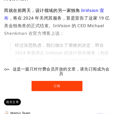
而就在前两天，设计领域的另一家独角
InVision 宣
布
，将在 2024 年关闭其服务，算是宣告了这家 19 亿
美金独角兽的正式结束。InVision 的 CEO Michael
Shenkman 在官方博客上说：
经过深思熟虑，我们做出了艰难的决定，即在
2024 年底停止 InVision 的设计协作服务（包括
原型、DSM 等）。我们非常感谢大家投入时间
和精力，使 InVision 成为一家令人难以置信的
这是一篇只对付费会员开放的文章，请先订阅成为会
员
公司。我们一起重新构想了设计师的协作方式，
提高了设计思维的重要性，并在此过程中帮助彻
订阅
底改变了设计行业。我们以衷心的感激和欣慰的
心情结束了这一章，因为设计行业的状况比以往
相关文章
任何时候都更加强大。
Memo Team