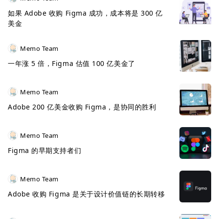
InVision 创立于 2012 年，总共融了 3.5 亿美金，在
如果 Adobe 收购 Figma 成功，成本将是 300 亿
2017 年就已经是一家估值 10 亿美金的独角兽了
，
美金
2018 年完成 1.15 亿美金的 F 轮后估值达到了
19 亿
Memo Team
美金
。也是在这一年，InVision 的
ARR 突破了 1 亿
一年涨 5 倍，Figma 估值 100 亿美金了
美金
。
InVision 的这个结局，很多人认为是 Figma 带来的，
Memo Team
不过曾经在 InVision 工作过的一位前员工 Jess
Adobe 200 亿美金收购 Figma，是协同的胜利
Meher 发文认为，InVision 的失败并不是因为
Figma：
Memo Team
Figma 的早期支持者们
Memo Team
Adobe 收购 Figma 是关于设计价值链的长期转移