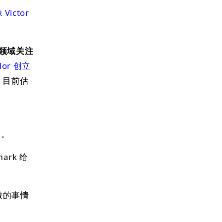
 Victor
个领域关注
lor 创立
轮，目前估
，
n。
ark 给
它做的事情