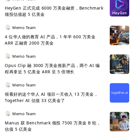
务。借助全新的流媒体功能和原生音频理解能力，它
HeyGen 正式完成 6000 万美金融资，Benchmark
可以在与人类对话差不多的延迟时间内理解语言。
领投估值超 5 亿美金
Memo Team
Project Mariner 则是一个
从浏览器开始探索人机交
4 位华人做的教育 AI 产品，1 年半 600 万美金
互的未来
的 Agent，Google 说它能够理解和推理浏
ARR 正融资 2000 万美金
览器屏幕上的信息，包括像素以及文本、代码、图像
和表单等网络元素，然后通过一个实验性的 Chrome
Memo Team
浏览器扩展使用这些信息来为你完成任务。
Opus Clip 融 3000 万美金推新产品，两个 AI 编
程再拿近 5 亿美金 ARR 呈 5 倍增长
编程这块的 Agent 已经太多，暂时感受不到 Jules 太
Memo Team
多新的地方，但 AI 编程这个领域仍然是目前最热门的
很看好的这个华人 AI 项目一天收入 13 万美金，
方向。
Together AI 估值 33 亿美金了
就在昨天晚上，已经
20 亿美金估值的 Cognition
正
Memo Team
式上线了其号称最强 AI 软件工程师的 Devin，号称是
Manus 获 Benchmark 领投 7500 万美金 B 轮，
一款万能工具，看了一些开发人员的体验，Devin 已
估值 5 亿美金