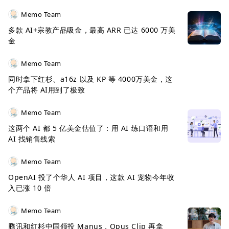
经有一个真正实习生的感觉了，其订阅价格 500 美金/
Memo Team
月估计也是朝着取代团队里部分实习生角色来做的定
多款 AI+宗教产品吸金，最高 ARR 已达 6000 万美
位。
金
Memo Team
同时拿下红杉、a16z 以及 KP 等 4000万美金，这
个产品将 AI用到了极致
Memo Team
这两个 AI 都 5 亿美金估值了：用 AI 练口语和用
AI 找销售线索
根据这 500 美金/月包含的 250 个 ACU（代理计算单
Memo Team
元）来算，1ACU 差不多相当于 Devin 工作 15 分
OpenAI 投了个华人 AI 项目，这款 AI 宠物今年收
入已涨 10 倍
钟，这意味着 Devin 每小时的工作成本是 8 美金，你
可以算一下你一个小时是否能赚到 8 美金，还记得
Memo Team
Devin 的长期目标是取代人类软件工程师。
腾讯和红杉中国领投 Manus，Opus Clip 再拿