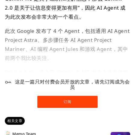
2.0 是关于让信息变得更加有用”，因此 AI Agent 成
为此次发布会非常大的一个看点。
此次 Google 发布了 4 个 Agent，包括通用 AI Agent
Project Astra、多步骤任务 AI Agent Project
Mariner、AI 编程 Agent Jules 和游戏 Agent，其中
前两个我比较关注。
Project Astra 是之前 Google 在 I/O 大会上推出的在
现实世界中使用多模态理解的 Agent，是我比较期待
这是一篇只对付费会员开放的文章，请先订阅成为会
员
的一个产品，据 Google 的介绍，
现在它可以用多种
语言和混合语言进行对话
，并能更好地理解口音和不
订阅
常用词。
相关文章
它
拥有长达 10 分钟的会话记忆
，并能记住你过去与
它进行的更多对话，从而能更好地为你提供个性化服
Memo Team