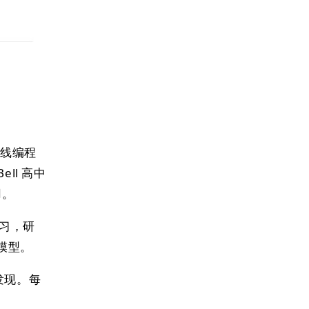
在线编程
ell 高中
用。
实习，研
融模型。
发现。每