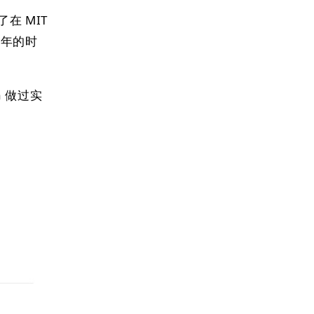
了在 MIT
一年的时
ma 做过实