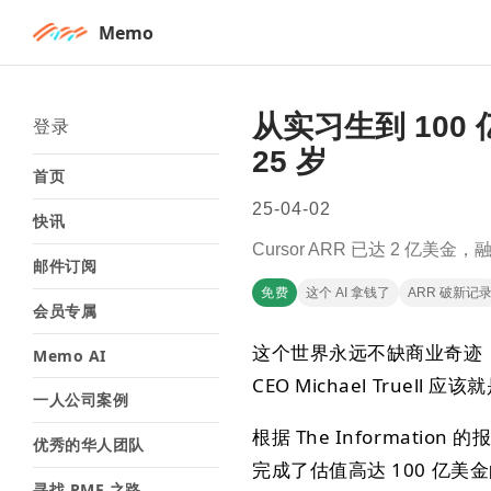
Memo
从实习生到 100
登录
25 岁
首页
25-04-02
快讯
Cursor ARR 已达 2 亿美金，
邮件订阅
免费
这个 AI 拿钱了
ARR 破新记
会员专属
这个世界永远不缺商业奇迹，
Memo AI
CEO Michael Truell
一人公司案例
根据 The Informati
优秀的华人团队
完成了估值高达 100 亿美金的
寻找 PMF 之路