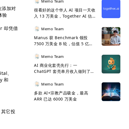
Memo Team
 在添加对
很看好的这个华人 AI 项目一天收
体验
入 13 万美金，Together AI 估
值 33 亿美金了
r 却凭借
Memo Team
Manus 获 Benchmark 领投
7500 万美金 B 轮，估值 5 亿美
金
Memo Team
AI 商业化套壳先行：一
ChatGPT 套壳单月收入做到了
tal、
500 万美金
y 和
Memo Team
多款 AI+宗教产品吸金，最高
ARR 已达 6000 万美金
金，其它投