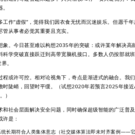
器。
多工作“虚假”，觉得我们因衣食无忧而沉迷娱乐。但愿千年
尽管从事者必觉其重要且充实。
想象。今日甚至难以构想2035年的突破：或许某年解决高
料科学突破直接跃迁到高带宽脑机接口。多数人仍按部就
世界。
过程或许可控。相对论视角下，奇点是渐进式的融合。我
时陡峭，回望时平缓。（试想2020年若预言2025年接近A
谬。）
术和社会层面解决安全问题，同时确保超级智能的广泛普
或许是：
I系统长期符合人类集体意志（社交媒体算法即未对齐案例——