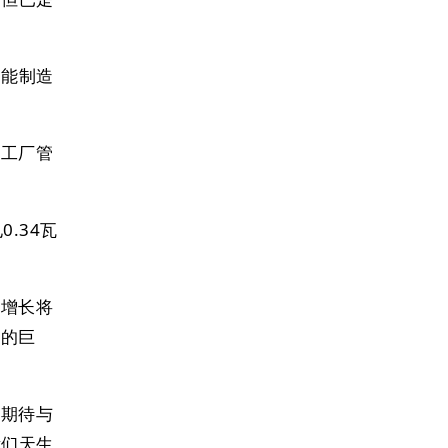
；能制造
、工厂管
.34瓦
速增长将
累的巨
。期待与
我们天生