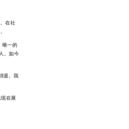
益。在社
好。
，唯一的
人。如今
消退。我
比现在展