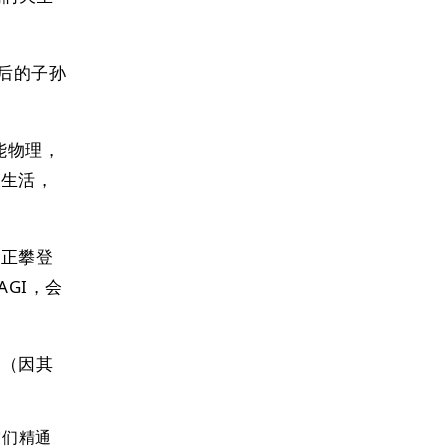
后的子孙
能物理，
班生活，
们正攀登
GI，会
及（因其
它们精通