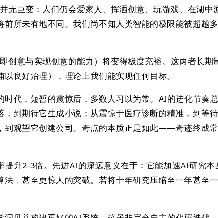
或许并无巨变：人们仍会爱家人、挥洒创意、玩游戏、在湖中
将前所未有地不同。我们尚不知人类智能的极限能被超越
（即创意与实现创意的能力）将变得极度充裕。这两者长期
辅以良好治理），理论上我们能实现任何目标。
的时代，短暂的震惊后，多数人习以为常。AI的进化节奏
落，到期待它生成小说；从震惊于医疗诊断的精准，到等
，到观望它创建公司。奇点的本质正是如此——奇迹终成
率提升2-3倍。先进AI的深远意义在于：它能加速AI研究
算法，甚至更惊人的突破。若将十年研究压缩至一年甚至
学洞见并构建更好的AI系统。这虽非完全自主的代码迭代