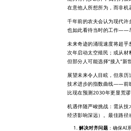
在意他人所想所为，而非机
千年前的农夫会认为现代许
也如此看待当时的工作——
未来奇迹的涌现速度将超乎
次年启动太空殖民；或从材
但部分人可能选择“接入”新
展望未来令人目眩，但亲历
技术进步的指数曲线——前瞻
比现在预测2030年更显荒
机遇伴随严峻挑战：需从技
经济影响深远）。最佳路径
解决对齐问题
​：确保A