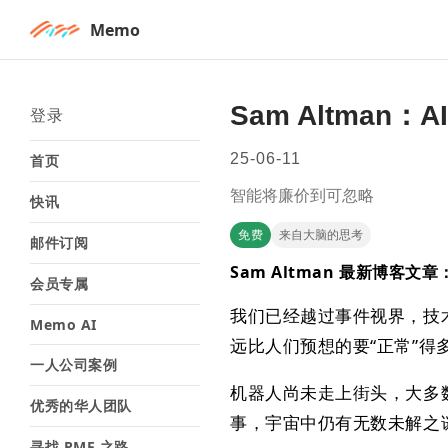
Memo
Sam Altman：
登录
25-06-11
首页
智能将廉价到可忽略
快讯
免费
来自大脑的思考
邮件订阅
​Sam Altman 最新博客文章
会员专属
我们已经越过事件视界，技
Memo AI
远比人们预想的要“正常”得
一人公司案例
机器人尚未走上街头，大多
优秀的华人团队
事，宇宙中仍有无数未解之
寻找 PMF 之路