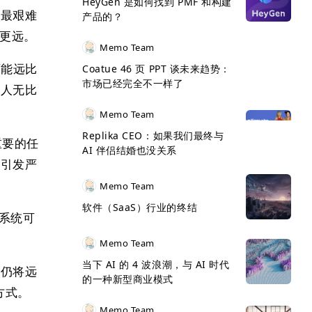
HeyGen 是如何找到 PMF 和构建
。最艰难
产品的？
得更远。
Memo Team
可能远比
Coatue 46 页 PPT 谈未来趋势：
市场已经完全不一样了
令人无比
Memo Team
Replika CEO：如果我们最终与
重要的任
AI 伴侣结婚也没关系
能引发严
Memo Team
软件（SaaS）行业的终结
，系统可
Memo Team
当下 AI 的 4 波浪潮，与 AI 时代
家仍将远
的一种新型商业模式
方式。
Memo Team