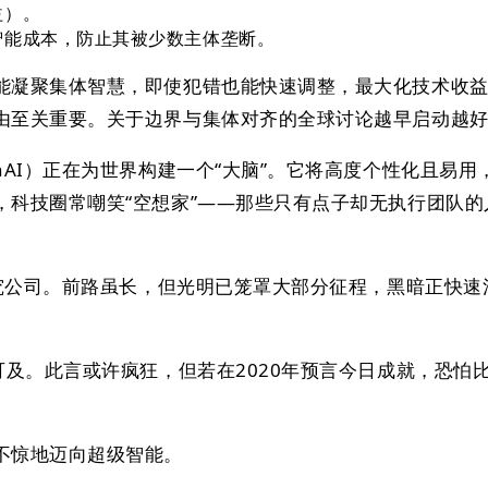
益）。
智能成本，防止其被少数主体垄断。
能凝聚集体智慧，即使犯错也能快速调整，最大化技术收
由至关重要。关于边界与集体对齐的全球讨论越早启动越
nAI）正在为世界构建一个“大脑”。它将高度个性化且易用
，科技圈常嘲笑“空想家”——那些只有点子却无执行团队的
。
研究公司。前路虽长，但光明已笼罩大部分征程，黑暗正快速
可及。此言或许疯狂，但若在2020年预言今日成就，恐怕
不惊地迈向超级智能。