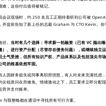
艰难，这份付出值得被铭记。
议现场时，约 250 名员工正期待着听到公司被 OpenA
提前告知了新上任的总裁 Graham 与 CTO Kevin。
。
路径。
当时有几个选择：寻求新一轮融资（已有 VC 抛出
趣）、进行资产分配（尽管存在债务问题），或继续独立
且士气受挫，但所有知识产权、产品体系以及包括顶尖市
公司的根基依然牢固。
有人因财务损失或同事离职而愤怒，有人对未来充满忧虑
的尖锐质问在所难免。情绪激动之下，员工要求立即分配
运营并支付账单。
am 与我整晚都在通话中寻找所有可行方案。