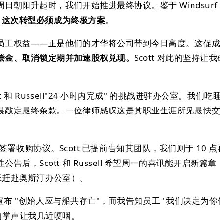
日朝阳升起时，我们开始推进最终协议。鉴于 Windsurf
：
这次转型必须成为终极方案
。
员工权益——正是他们的才华将公司带到今日高度。这促
偿金、取消锁定期并加速股权兑现。
Scott 对此的坚持让
 和 Russell"24 小时内完成" 的挑战进驻办公室。我们
晨敲定最终条款。一位律师感叹这是其职业生涯所见最快
n 正式签署收购协议。Scott 已提前告知其团队，我们则于 10 
后，Scott 和 Russell 希望周一的喜讯能开启新篇章
眼航班赶赴奥斯汀办公室）。
t 宣布 "创始人应与船共存亡"，而我告知员工 "我们决定为
的掌声让我几近哽咽。