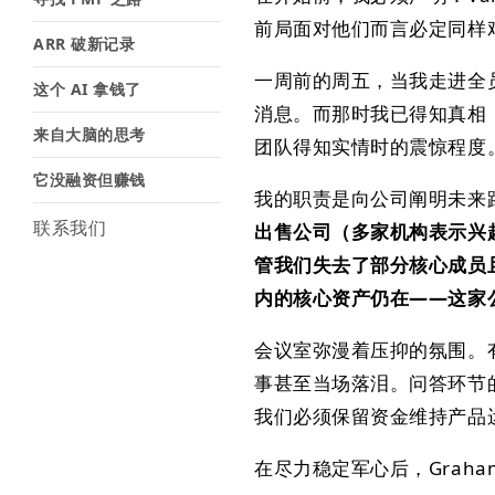
前局面对他们而言必定同样
ARR 破新记录
一周前的周五，当我走进全员会
这个 AI 拿钱了
消息。而那时我已得知真相，并
来自大脑的思考
团队得知实情时的震惊程度
它没融资但赚钱
我的职责是向公司阐明未来
联系我们
出售公司（多家机构表示兴
管我们失去了部分核心成员
内的核心资产仍在——这家
会议室弥漫着压抑的氛围。
事甚至当场落泪。问答环节
我们必须保留资金维持产品
在尽力稳定军心后，Grah