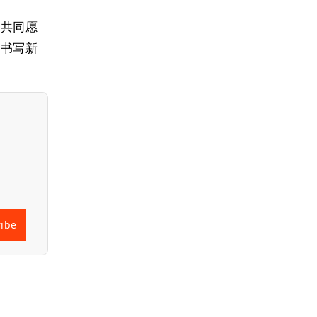
现共同愿
好书写新
ribe