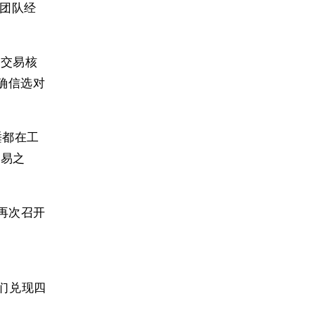
 团队经
成交易核
我确信选对
吃睡都在工
交易之
点再次召开
你们兑现四