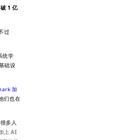
破 1 亿
。不过
系统学
识基础设
mark 加
他们也在
是很多人
上 AI