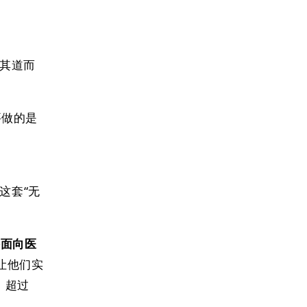
反其道而
要做的是
这套“无
接面向医
让他们实
次，超过