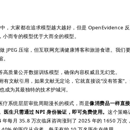
浪潮中，大家都在追求模型越大越好，但是 OpenEvidence 
，小而专的模型优于大而全的模型。
做 JPEG 压缩，但互联网充满健康博客和旅游食谱。我们
压缩。
JM 等高质量公开数据训练模型，确保内容权威且无幻觉。
条回答都附有文献引用，如果文献无定论，它就直接说“没有答案”。
，也成为其最独特的技术护城河。
医疗系统层层审批周期漫长的模式，而是
像消费品一样直
cian）。医生只需通过 NPI 身份验证，即可免费使用。
这个策略
年每月 35.8 万次临床咨询涨到了 2025 年的 1650 万
 40% 的医疗从业者，每天有约 10 万名医生在使用。