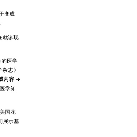
于变成
。
则在就诊现
慎的医学
医学杂志》
威内容 →
医学知
在美国花
瞬间展示基