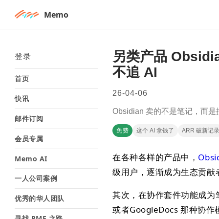
Memo
另类产品 Obsidi
登录
不追 AI
首页
26-04-06
快讯
Obsidian 卖的不是笔记，而
邮件订阅
免费
这个 AI 拿钱了
ARR 破新记
会员专属
在各种各样的产品中，
Obsi
Memo AI
级用户，逐渐成为生态贡献者
一人公司案例
其次，在协作套件功能成为笔
优秀的华人团队
或者GoogleDocs 那
寻找 PMF 之路