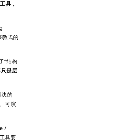
考的工具，
g
乎宗教式的
解了“结构
不只是层
 解决的
连、可演
 /
；工具要