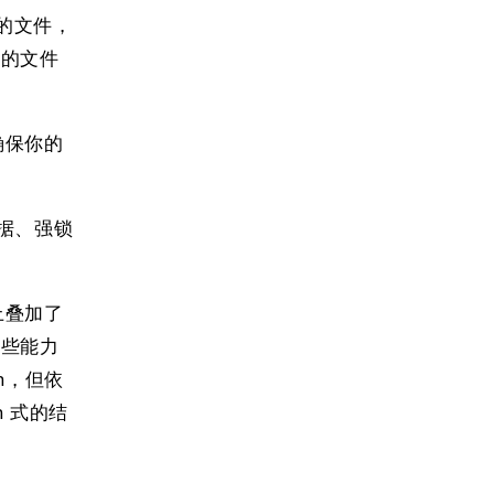
控的文件，
建的文件
确保你的
数据、强锁
上叠加了
让这些能力
an，但依
n 式的结