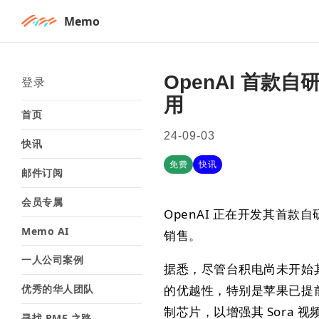
Memo
OpenAI 首款
登录
用
首页
24-09-03
快讯
免费
快讯
邮件订阅
会员专属
OpenAI 正在开发其首款
Memo AI
销售。
一人公司案例
据悉，尽管台积电尚未开始其 
优秀的华人团队
的优越性，特别是苹果已提前
制芯片，以增强其 Sora 
寻找 PMF 之路