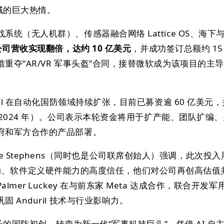
领域的巨大热情。
统（无人机群）、传感器融合网络 Lattice OS、海下
年公司营收实现翻倍，达约 10 亿美元
，并成功签订总额约 15
重夺“AR/VR 军事头盔”合同，接替微软成为该项目的主导
ril 在自动化国防领域持续扩张，目前已募资逾 60 亿美元，
至 2024 年）。公司表示本轮资金将用于扩产能、团队扩编
府和军方合作的产品部署。
人 Trae Stephens（同时也是公司联席创始人）强调，此次投入
 AI 驱动、软件定义硬件能力的高度信任，他们对公司再创高估值
mer Luckey 在与前东家 Meta 达成合作，联合开发军
 Anduril 技术与行业影响力。
成长的国防初创，转变为新一代“军事科技巨头”。凭借 AI 自