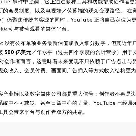
n YouTube”事件中强调，它正通过多种工具和功能帮助创作者
新的会员制度、以及电视端／荧幕端的观众变现路径。 在
isney）仍聚焦传统内容源的同时，YouTube 正将自己定位为
顾互动与被动观看的媒体平台。
phabet 没有公布单项业务最新估值或收入细分数字，但其近年
破
500 亿美元
／年水平（过去四个季度的合计营收）用于
 对创作者而言，这意味着未来变现不只依赖于广告点击与
观众收入、会员付费、画面间广告插入等方式收入结构更
容产业链以及数字媒体公司都是重大信号：创作者不再是
统中不可或缺、甚至日益中心的力量。YouTube 已经展
工具会带来平台与创作者双方的共赢。