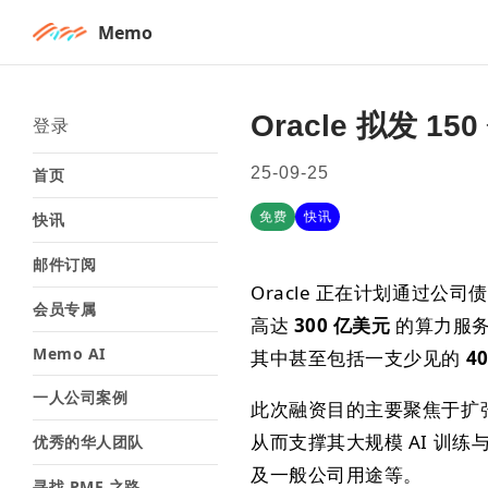
Memo
Oracle 拟发 
登录
25-09-25
首页
免费
快讯
快讯
邮件订阅
Oracle 正在计划通过公
会员专属
高达
300 亿美元
的算力服务
Memo AI
其中甚至包括一支少见的
4
一人公司案例
此次融资目的主要聚焦于扩张 
从而支撑其大规模 AI 训
优秀的华人团队
及一般公司用途等。
寻找 PMF 之路