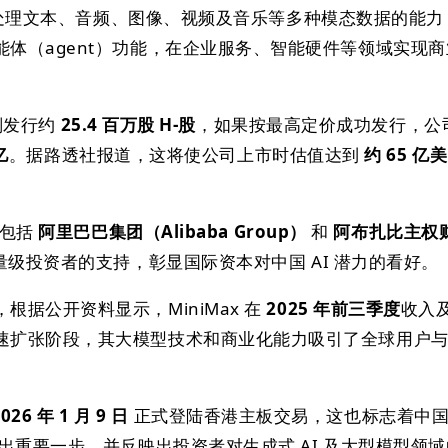
处理文本、音频、图像、视频及音乐等多种模态数据的能力
体（agent）功能，在企业服务、智能硬件等领域实现商
计划发行约
25.4 百万股 H-股
，如果按最高定价成功发行，公
亿
。据路透社报道，这将使公司上市时估值达到
约 65 亿美
引包括
阿里巴巴集团（Alibaba Group）
和
阿布扎比主权
级投资者的支持，彰显国际资本对中国 AI 潜力的看好。
根据公开资料显示，MiniMax 在
2025 年前三季度
收入
速扩张阶段，其大模型技术和商业化能力吸引了全球用户
2026 年 1 月 9 日
正式登陆香港主板交易，这也标志着中
迈出重要一步，并反映出投资者对生成式 AI 及大型模型领域