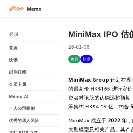
Memo
MiniMax IPO
登录
26-01-06
首页
免费
快讯
快讯
邮件订阅
MiniMax Group
计划在香
会员专属
的最高价 HK$165 进行
Memo AI
资者对该股的认购远超预期，
筹集约 HK$4.19 亿（约合
一人公司案例
MiniMax 成立于
2022 年
，
优秀的华人团队
大型模型及相关产品。其产
寻找 PMF 之路