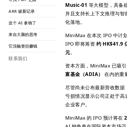
Music-01
等大模型，具备
ARR 破新记录
并且支持长上下文推理与智能
化落地。
这个 AI 拿钱了
来自大脑的思考
MiniMax 在本次 IPO 中
IPO 即将筹资
约 HK$41.9 
它没融资但赚钱
元
。
联系我们
资本方面，MiniMax 已吸
富基金（ADIA）
在内的重量
尽管尚未公布最新营收数据，
亏损情况显示公司正处于高
企业客户。
MiniMax 的 IPO 预计将在
AI 独角兽在国际资本市场