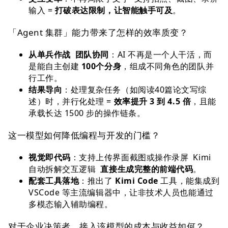
输入 =
打破表达限制，让智能触手可及
。
「Agent 集群」能力带来了怎样的效率质变？
从单兵作战 团队协同
：AI 不再是一个人干活，而
是能自主创建
100个分身
，组成不同角色的团队并
行工作。
结果导向
：处理复杂任务（如阅读40篇论文写综
述）时，并行化处理 =
效率提升 3 到 4.5 倍
，且能
承载长达 1500 步的操作链条。
这一模型如何降低编程与开发的门槛？
视觉即代码
：支持上传界面截图或操作录屏 Kimi
自动拆解交互逻辑
直接生成完整的前端代码
。
配套工具落地
：推出了
Kimi Code
工具，能集成到
VSCode 等主流编辑器中，让非技术人员也能通过
多模态输入辅助编程。
对于企业决策者，接入该模型的成本与收益如何？