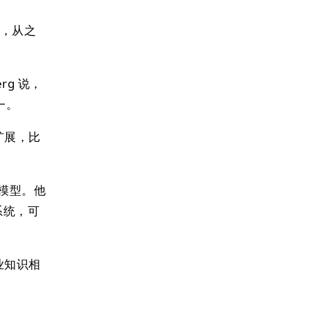
，从之
；
rg 说，
一。
扩展，比
制模型。他
系统，可
专业知识相