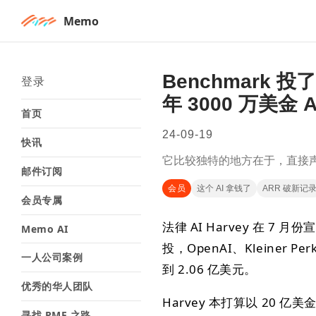
Memo
Benchmark 投了
登录
年 3000 万美金 
首页
24-09-19
快讯
它比较独特的地方在于，直接声称卖的
邮件订阅
会员
这个 AI 拿钱了
ARR 破新记
会员专属
法律 AI Harvey 在 7 月
Memo AI
投，OpenAI、Kleiner Per
一人公司案例
到 2.06 亿美元。
优秀的华人团队
Harvey 本打算以 20 
寻找 PMF 之路