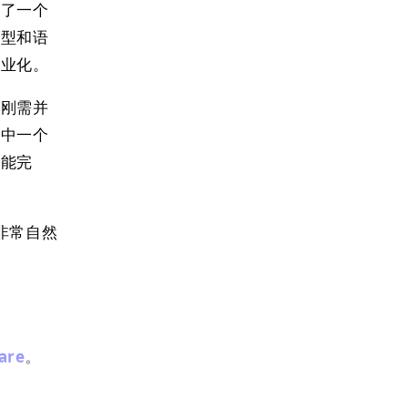
发了一个
模型和语
专业化。
它刚需并
作中一个
才能完
就非常自然
are
。