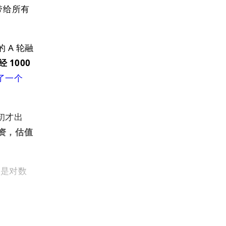
力带给所有
的 A 轮融
 1000
投了一个
初才出
融资，估值
别是对数