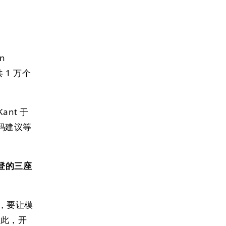
n
 1 万个
Kant 于
码建议等
攀登的三座
，要让模
因此，开