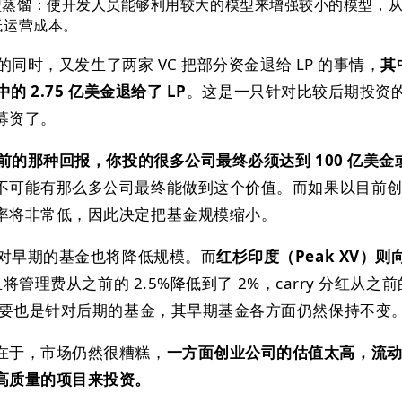
ation 模型蒸馏：使开发人员能够利用较大的模型来增强较小的模型
低运营成本。
资的同时，又发生了两家 VC 把部分资金退给 LP 的事情，
其
的 2.75 亿美金退给了 LP
。这是一只针对比较后期投资
募资了。
前的那种回报，你投的很多公司最终必须达到 100 亿美金
不可能有那么多公司最终能做到这个价值。而如果以目前
率将非常低，因此决定把基金规模缩小。
针对早期的基金也将降低规模。而
红杉印度（Peak XV）则向
将管理费从之前的 2.5%降低到了 2%，carry 分红从之前的
块主要也是针对后期的基金，其早期基金各方面仍然保持不变
在于，市场仍然很糟糕，
一方面创业公司的估值太高，流
高质量的项目来投资。