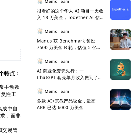
Memo Team
很看好的这个华人 AI 项目一天收
入 13 万美金，Together AI 估
值 33 亿美金了
Memo Team
Manus 获 Benchmark 领投
7500 万美金 B 轮，估值 5 亿美
金
Memo Team
AI 商业化套壳先行：一
个特点：
ChatGPT 套壳单月收入做到了
500 万美金
常手动数
Memo Team
重复性工
多款 AI+宗教产品吸金，最高
ARR 已达 6000 万美金
集成中自
需求，而非
和交易管
。