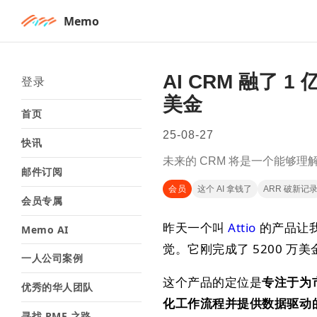
Memo
AI CRM 融了 1
登录
美金
首页
25-08-27
快讯
未来的 CRM 将是一个能够
邮件订阅
会员
这个 AI 拿钱了
ARR 破新记
会员专属
昨天一个叫
Attio
的产品让
Memo AI
觉。它刚完成了 5200 万美
一人公司案例
这个产品的定位是
专注于为市
优秀的华人团队
化工作流程并提供数据驱动的报告（Att
寻找 PMF 之路