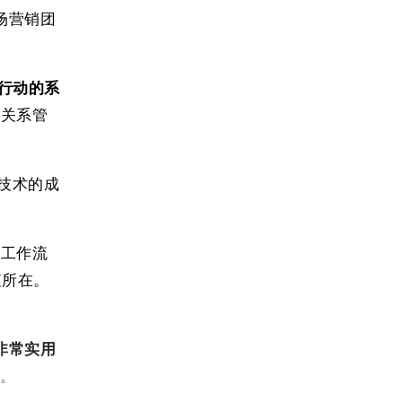
场营销团
取行动的系
户关系管
技术的成
化工作流
值所在。
非常实用
构。