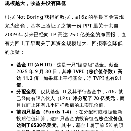
规模越大，收益并没有降低
根据 Not Boring 获得的数据，a16z 的早期基金表现
尤为出色，基本上验证了之前一份 PPT 里关于其自
2009 年以来已经向 LP 高达 250 亿美金的净回报，也
有力回击了早期关于其资金规模过大、回报率会降低
的质疑：
基金 III (AH III)
：这是一只“怪兽级”基金。截至
2025 年 9 月 30 日，其
净 TVPI（总价值倍数）高
达 11.3 倍
；如果算上平行基金，净 TVPI 也有
9.1
倍
。
分配金额
：仅从基金 III 及其平行基金中，a16z 就
已经向有限合伙人（LPs）
净分配了 70 亿美元
，而
且账面上还有几乎同样数额的未实现价值。
前四只基金（Funds 1-4）
：在分配时或根据最新
投后估值计算，这四只基金的投资组合
总企业价值
达到了8530亿美元
。其中，基金 I 属于前 5% 的顶