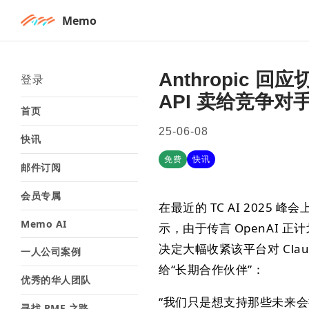
Memo
Anthropic 回
登录
API 卖给竞争对
首页
25-06-08
快讯
免费
快讯
邮件订阅
会员专属
在最近的 TC AI 2025 峰会
Memo AI
示，由于传言 OpenAI 正计划
决定大幅收紧该平台对 Clau
一人公司案例
给“长期合作伙伴”：
优秀的华人团队
“我们只是想支持那些未来会持续
寻找 PMF 之路